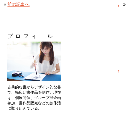
«
前の記事へ
次の記事へ
»
プロフィール
カテゴリー
・
メディア出演
・
通信講座
・
書道教室
・
1dayレッスン
・
個人レッスン
・
企業団体向け出張講座
・
作品
・
依頼作品
古典的な書からデザイン的な書ま
・
作品展のお知らせ
で、幅広い書作品を制作。現在
・
美文字のヒミツ
は、個展開催、グループ展企画・
・
ブログ
参加、書作品販売などの創作活動
に取り組んでいる。