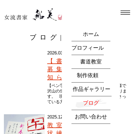
ホーム
ブログ|書道教室
プロフィール
2026.03.18
【書道教室】新規
書道教室
募集一時停止のお
制作依頼
知らせ
【ペン字・書道教室 墨の華】 お陰様で
作品ギャラリー
沢山の生徒さんにお越しいただいておりま
す。 現在、満席で空席をお待ちくださっ
ている方が多数...
ブログ
お問い合わせ
2025.12.25
教室で恒例の年賀
状練習