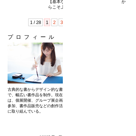
【基本なくして応用なし】 基本があるか
らこそ上...
1 / 28
1
2
3
4
...
»
最後 »
プロフィール
カテゴリー
メディア出演
通信講座
書道教室
1dayレッスン
個人レッスン
企業団体向け出張講座
作品
依頼作品
古典的な書からデザイン的な書ま
作品展のお知らせ
で、幅広い書作品を制作。現在
美文字のヒミツ
は、個展開催、グループ展企画・
ブログ
参加、書作品販売などの創作活動
に取り組んでいる。