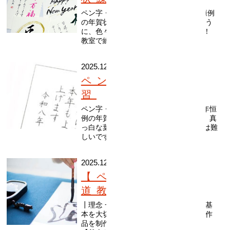
ペン字・書道教室 墨の華 12月は恒例
の年賀状書き。 好きなものを選べるよう
に、色々なパターンで書いてみました！
教室で練習し...
2025.12.20
ペン字で年賀状練
習
ペン字・書道教室 墨の華 今月は毎年恒
例の年賀状書きの練習をしています！ 真
っ白な葉書にバランス良くまとめるのは難
しいですが、ポイントを押さえる...
2025.12.01
【ペン字教室・書
道教室】
┃理念 一番大切にしていることは、「基
本を大切にする」こと。 これは自分が作
品を制作する上でも大切にしています。