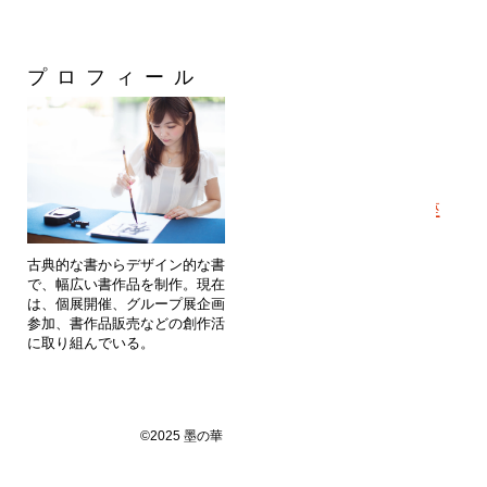
プロフィール
カテゴリー
・
メディア出演
・
通信講座
・
書道教室
・
1dayレッスン
・
個人レッスン
・
企業団体向け出張講座
・
作品
・
依頼作品
古典的な書からデザイン的な書ま
・
作品展のお知らせ
で、幅広い書作品を制作。現在
・
美文字のヒミツ
は、個展開催、グループ展企画・
・
ブログ
参加、書作品販売などの創作活動
に取り組んでいる。
©2025 墨の華 All Rights Reserved.