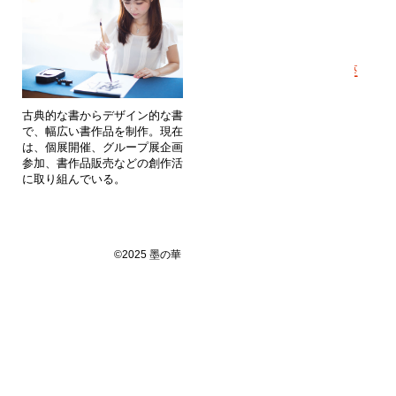
・
通信講座
・
書道教室
・
1dayレッスン
・
個人レッスン
・
企業団体向け出張講座
・
作品
・
依頼作品
古典的な書からデザイン的な書ま
・
作品展のお知らせ
で、幅広い書作品を制作。現在
・
美文字のヒミツ
は、個展開催、グループ展企画・
・
ブログ
参加、書作品販売などの創作活動
に取り組んでいる。
©2025 墨の華 All Rights Reserved.